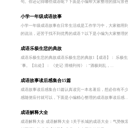
句。你还记得哪些成语呢？下面是小编帮大家整理的描写景色.
小学一年级成语故事
小学一年级成语故事在日常生活或是工作学习中，大家都用
的说法，还苦于找不到优秀的成语？以下是小编为大家整理的.
成语乐极生悲的典故
成语乐极生悲的典故成语乐极生悲的典故1【成语】： 乐极生悲【拼音
`事。【出处】： 《史记·滑稽列传》：“酒极则乱，...
成语故事读后感集合15篇
成语故事读后感集合15篇认真读完一本名著后，想必你有不
感随便应付就可以，下面是小编精心整理的成语故事读后感...
成语解释大全
成语解释大全 成语解释大全 1关于长城的成语大全：气势恢宏