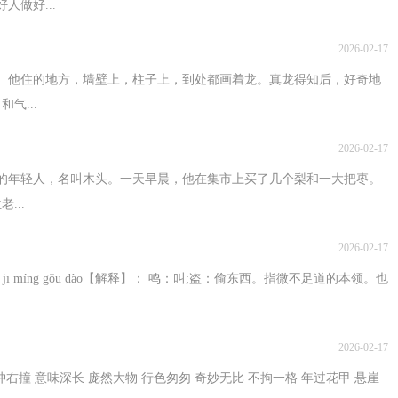
做好...
2026-02-17
。他住的地方，墙壁上，柱子上，到处都画着龙。真龙得知后，好奇地
气...
2026-02-17
的年轻人，名叫木头。一天早晨，他在集市上买了几个梨和一大把枣。
...
2026-02-17
míng gǒu dào【解释】： 鸣：叫;盗：偷东西。指微不足道的本领。也
2026-02-17
右撞 意味深长 庞然大物 行色匆匆 奇妙无比 不拘一格 年过花甲 悬崖