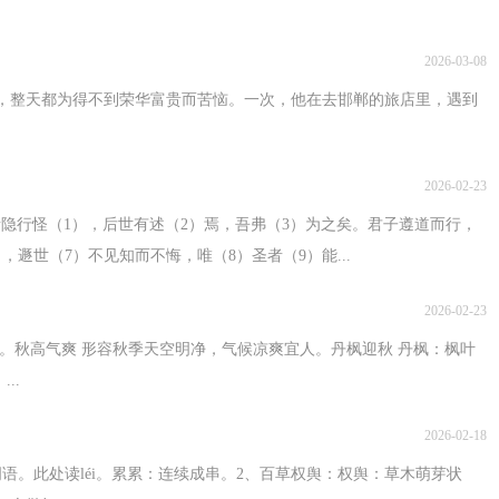
2026-03-08
，整天都为得不到荣华富贵而苦恼。一次，他在去邯郸的旅店里，遇到
2026-02-23
素隐行怪（1），后世有述（2）焉，吾弗（3）为之矣。君子遵道而行，
，遯世（7）不见知而不悔，唯（8）圣者（9）能...
2026-02-23
。秋高气爽 形容秋季天空明净，气候凉爽宜人。丹枫迎秋 丹枫：枫叶
..
2026-02-18
语。此处读léi。累累：连续成串。2、百草权舆：权舆：草木萌芽状