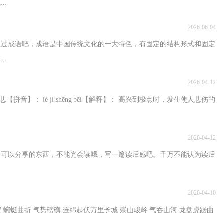
..
2026-06-04
到过成语吧，成语是中国传统文化的一大特色，有固定的结构形式和固定
..
2026-04-12
】： lè jí shēng bēi【解释】： 高兴到极点时，发生使人悲伤的
2026-04-12
少可以分享的东西，不能光会读哦，写一篇读后感吧。千万不能认为读后
2026-04-10
 蜿蜒曲折 气势磅礴 连绵起伏万里长城 崇山峻岭 气吞山河 龙盘虎踞曲