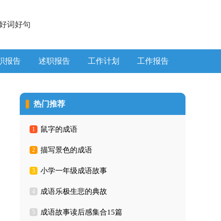
好词好句
职报告
述职报告
工作计划
工作报告
热门推荐
鼠字的成语
1
描写景色的成语
2
小学一年级成语故事
3
成语乐极生悲的典故
4
成语故事读后感集合15篇
5