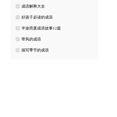
成语解释大全
6
好孩子必读的成语
7
半途而废成语故事12篇
8
带风的成语
9
描写季节的成语
10