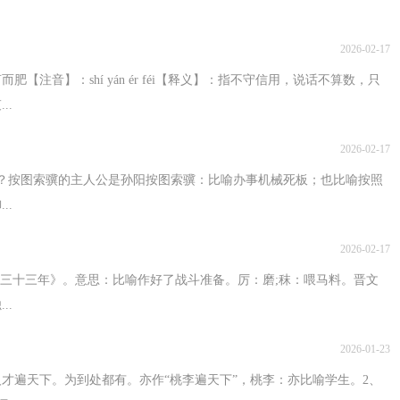
2026-02-17
注音】：shí yán ér féi【释义】：指不守信用，说话不算数，只
..
2026-02-17
？按图索骥的主人公是孙阳按图索骥：比喻办事机械死板；也比喻按照
..
2026-02-17
公三十三年》。意思：比喻作好了战斗准备。厉：磨;秣：喂马料。晋文
..
2026-01-23
才遍天下。为到处都有。亦作“桃李遍天下”，桃李：亦比喻学生。2、