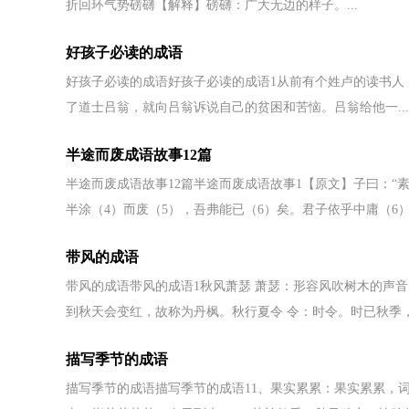
折回环气势磅礴【解释】磅礴：广大无边的样子。...
好孩子必读的成语
好孩子必读的成语好孩子必读的成语1从前有个姓卢的读书人
了道士吕翁，就向吕翁诉说自己的贫困和苦恼。吕翁给他一...
半途而废成语故事12篇
半途而废成语故事12篇半途而废成语故事1【原文】子曰：“
半涂（4）而废（5），吾弗能已（6）矣。君子依乎中庸（6）
带风的成语
带风的成语带风的成语1秋风萧瑟 萧瑟：形容风吹树木的声音
到秋天会变红，故称为丹枫。秋行夏令 令：时令。时已秋季，.
描写季节的成语
描写季节的成语描写季节的成语11、果实累累：果实累累，词