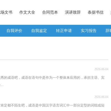
职场文书
作文大全
合同范本
演讲致辞
条据书信
自我评价
自我鉴定
转正申请
实习报告
辞
2026-06-04
优秀的成语吧，成语在语句中是作为一个整体来应用的，承担主语、宾
..
2026-06-04
家肯定都不陌生吧，成语是中国汉字语言词汇中一部分定型的词组或短