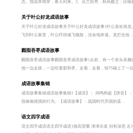
态。指花草萌芽，春天到来。3、丛兰欲秀，秋风败之：比喻好人
关于叶公好龙成语故事
关于叶公好龙成语故事关于叶公好龙成语故事1叶公喜欢画龙
飞到叶公家里，叶公吓得魂飞魄散，没命地奔逃。龙拦住他，和
囫囵吞枣成语故事
囫囵吞枣成语故事囫囵吞枣成语故事1从前，有一个呆头呆脑
他一边走路，一边吃着梨和枣。走着，走着，恰巧碰上了一位老
成语故事集锦
成语故事集锦成语故事集锦1【成语】： 鸡鸣狗盗【拼音】： jī 
指偷偷摸摸的行为。【成语故事】：战国时代齐国的孟...
语文四字成语
语文四字成语语文四字成语1德高望重 津津乐道 别有深意 左冲