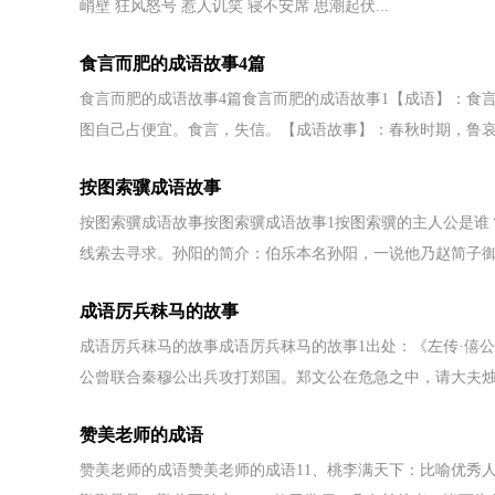
峭壁 狂风怒号 惹人讥笑 寝不安席 思潮起伏...
食言而肥的成语故事4篇
食言而肥的成语故事4篇食言而肥的成语故事1【成语】：食言而肥【
图自己占便宜。食言，失信。【成语故事】：春秋时期，鲁哀.
按图索骥成语故事
按图索骥成语故事按图索骥成语故事1按图索骥的主人公是谁
线索去寻求。孙阳的简介：伯乐本名孙阳，一说他乃赵简子御.
成语厉兵秣马的故事
成语厉兵秣马的故事成语厉兵秣马的故事1出处：《左传·僖
公曾联合秦穆公出兵攻打郑国。郑文公在危急之中，请大夫烛.
赞美老师的成语
赞美老师的成语赞美老师的成语11、桃李满天下：比喻优秀人