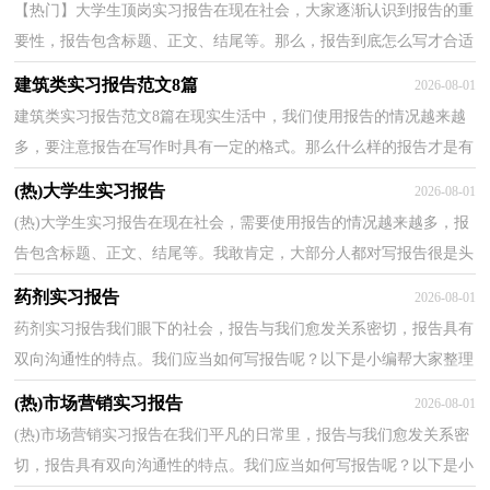
【热门】大学生顶岗实习报告在现在社会，大家逐渐认识到报告的重
要性，报告包含标题、正文、结尾等。那么，报告到底怎么写才合适
呢？下面是小编为大家整理的大学生顶岗实习报告，供大...
建筑类实习报告范文8篇
2026-08-01
建筑类实习报告范文8篇在现实生活中，我们使用报告的情况越来越
多，要注意报告在写作时具有一定的格式。那么什么样的报告才是有
效的呢？下面是小编帮大家整理的建筑类实习报告范...
(热)大学生实习报告
2026-08-01
(热)大学生实习报告在现在社会，需要使用报告的情况越来越多，报
告包含标题、正文、结尾等。我敢肯定，大部分人都对写报告很是头
疼的，以下是小编收集整理的大学生实习报告，希望能够...
药剂实习报告
2026-08-01
药剂实习报告我们眼下的社会，报告与我们愈发关系密切，报告具有
双向沟通性的特点。我们应当如何写报告呢？以下是小编帮大家整理
的药剂实习报告，仅供参考，希望能够帮助到大家。 ...
(热)市场营销实习报告
2026-08-01
(热)市场营销实习报告在我们平凡的日常里，报告与我们愈发关系密
切，报告具有双向沟通性的特点。我们应当如何写报告呢？以下是小