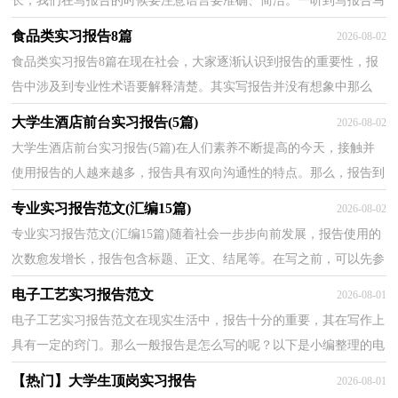
长，我们在写报告的时候要注意语言要准确、简洁。一听到写报告马
上头昏脑涨？下面是小编整理的电气自动化专业实习...
食品类实习报告8篇
2026-08-02
食品类实习报告8篇在现在社会，大家逐渐认识到报告的重要性，报
告中涉及到专业性术语要解释清楚。其实写报告并没有想象中那么
难，以下是小编收集整理的食品类实习报告，仅供参考，大...
大学生酒店前台实习报告(5篇)
2026-08-02
大学生酒店前台实习报告(5篇)在人们素养不断提高的今天，接触并
使用报告的人越来越多，报告具有双向沟通性的特点。那么，报告到
底怎么写才合适呢？以下是小编为大家收集的大学生酒...
专业实习报告范文(汇编15篇)
2026-08-02
专业实习报告范文(汇编15篇)随着社会一步步向前发展，报告使用的
次数愈发增长，报告包含标题、正文、结尾等。在写之前，可以先参
考范文，下面是小编为大家整理的专业实习报告范文，欢...
电子工艺实习报告范文
2026-08-01
电子工艺实习报告范文在现实生活中，报告十分的重要，其在写作上
具有一定的窍门。那么一般报告是怎么写的呢？以下是小编整理的电
子工艺实习报告范文，仅供参考，希望能够帮助到大家。...
【热门】大学生顶岗实习报告
2026-08-01