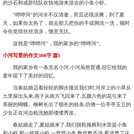
的沙石和成群结队欢快地游来游去的小鱼小虾。
“哗哗河”的河水不仅清澈，而且还很凉爽，到了夏
天，如果你太热了，就去那儿把你的手或脚洗一洗，顿时
令你觉得丝丝清凉，惬意无比。
这就是“哗哗河”，我的家乡的“哗哗河”。
小河写景的作文300字 篇5
我的家乡有一条无名小河,小河虽然普通,但它给我的
童年留下了美好的回忆。
当春姑娘迈着轻轻的脚步接近我们时,河岸上的小草从
土里探出头来,燕子从南方飞回来了,五颜六色的花引来了
美丽的蝴蝶。柳树长出了细长的枝条,仿佛一位亭亭玉立的
少女正在河边梳洗她那缕缕秀发。
春姑娘走了,夏姑娘来了,我们脱鞋挽裤到水里捉小鱼
和小虾,那一簇簇小虾,一群群小鱼,数也数不清,看清楚了这