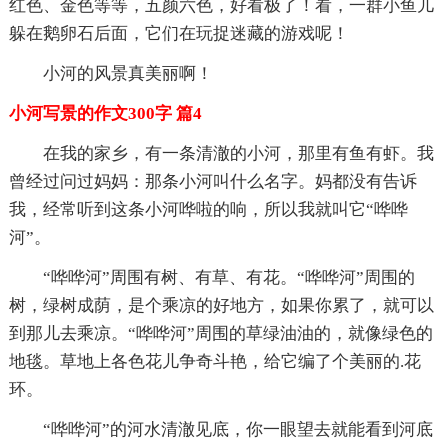
红色、金色等等，五颜六色，好看极了！看，一群小鱼儿
躲在鹅卵石后面，它们在玩捉迷藏的游戏呢！
小河的风景真美丽啊！
小河写景的作文300字 篇4
在我的家乡，有一条清澈的小河，那里有鱼有虾。我
曾经过问过妈妈：那条小河叫什么名字。妈都没有告诉
我，经常听到这条小河哗啦的响，所以我就叫它“哗哗
河”。
“哗哗河”周围有树、有草、有花。“哗哗河”周围的
树，绿树成荫，是个乘凉的好地方，如果你累了，就可以
到那儿去乘凉。“哗哗河”周围的草绿油油的，就像绿色的
地毯。草地上各色花儿争奇斗艳，给它编了个美丽的.花
环。
“哗哗河”的河水清澈见底，你一眼望去就能看到河底