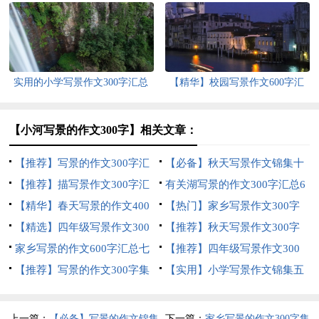
集合九篇
实用的小学写景作文300字汇总
【精华】校园写景作文600字汇
八篇
编6篇
【小河写景的作文300字】相关文章：
【推荐】写景的作文300字汇
【必备】秋天写景作文锦集十
总六篇
【推荐】描写景作文300字汇
篇
有关湖写景的作文300字汇总6
编9篇
【精华】春天写景的作文400
篇
【热门】家乡写景作文300字
字汇编7篇
【精选】四年级写景作文300
锦集6篇
【推荐】秋天写景作文300字
字汇总十篇
家乡写景的作文600字汇总七
集合八篇
【推荐】四年级写景作文300
篇
【推荐】写景的作文300字集
字汇总6篇
【实用】小学写景作文锦集五
合六篇
篇
上一篇：
【必备】写景的作文锦集
下一篇：
家乡写景的作文300字集