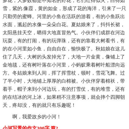
多花，大多数都是不知名的野花，它们红得似火，白得如
雪，紫的.像霞，黄的如金，形成了花的海洋，引来了一只
只勤劳的蜜蜂。河里的小鱼在活跃的游着，有的小鱼跃出
水面，溅起的水像一朵朵白花。夏姑娘来了，抖抖长裙，
太阳悬挂天空，晒得大地直冒热气。小伙伴们成群在河边
玩耍，有的打闹，有的玩弹珠，还有的靠着大树看书，有
的在小河里如小鱼，自由自在，愉快极了。秋姑娘在这儿
住了几天，大树的头发掉光了，大地一片金黄，像铺上了
金地毯，还有树叶落在小河里，小蚂蚁乘着树叶船漂向远
方。冬姑娘来到人间，挥了挥雪杖，顿时，雪花飞舞。过
了半小时，大地铺上厚厚的白棉被。小伙伴穿着棉袄，带
着手，帽子来到小河边玩，有的打雪仗，有的堆雪，还有
的在结冰的河上冰，如果稍不注意事项，就会摔个四脚朝
天，疼却没，有的就只有乐趣呢！
啊，我爱故乡的小河！
小河写景的作文300字 篇2