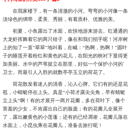
在我家楼下，有一条清澈的小河。弯弯的小河像一条
淡绿色的绸带，柔美、秀丽，有着质朴、优雅的美。
初夏，小鱼露出了水面，欢快地游来游去。红通通的
大龙虾挥舞着它的两只钳子，像在和我们招手呢！河岸树
上的知了一直“翠翠”地叫着，在喊：“热啊，热啊！”圆叶
子的睡莲开着粉红和黄色的花儿，在阳光的映衬下显得更
加美丽。水中的芦苇挺立在那里，好似一个保护小河的`
卫士。而最引人入胜的就数亭亭玉立的荷花了。
荷花散发着迷人的清香，沁人心脾。它们有的还是花
苞，小蜻蜓停在上头。真是“小荷才露尖尖角，早有蜻蜓
立上头”啊！有的才展开一两片花瓣，多在荷叶下，像个
害羞的少女，不肯露出自己的脸庞；有的花瓣儿全展开
了，露出嫩黄色的小莲蓬；还有的已经凋谢，花瓣儿落在
水面上，小昆虫乘在花瓣儿，准备去旅行呢！