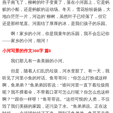
燕子南飞了，柳树的叶子变黄了，落在小河面上，它是蚂
蚁的小船，还是蚂蚁的运动场。冬天， 雪花纷纷扬扬，大
地白茫茫一片，河边的`柳树，虽然叶子已经落了，但它
还是那样笔直。河面结了厚厚的冰，是我们孩子的乐园。
啊！家乡的小河，你是我童年的乐园，我不会忘记你
——家乡的小河，细河！
小河写景的作文300字 篇8
我们那儿有一条美丽的小河。
但是，随着人们乱扔垃圾，河水变脏了。有一天，我
听见了河里小鱼的对话。鱼哥哥问：“你怎么打扮成这样
啊，鱼弟弟？”鱼弟弟回答说：“谁叫河里一直下着垃圾雨
呢？我不撑着伞，不带着口罩可怎么行呢？你怎么也这样
啊？”“跟你一样呀！”鱼哥哥说。“这些可恨的'人类，不仅
毁了我们美丽的家园，还污染了水。”鱼弟弟说。正在这