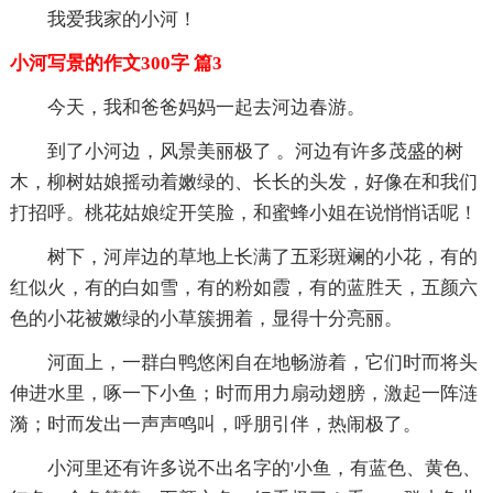
我爱我家的小河！
小河写景的作文300字 篇3
今天，我和爸爸妈妈一起去河边春游。
到了小河边，风景美丽极了 。河边有许多茂盛的树
木，柳树姑娘摇动着嫩绿的、长长的头发，好像在和我们
打招呼。桃花姑娘绽开笑脸，和蜜蜂小姐在说悄悄话呢！
树下，河岸边的草地上长满了五彩斑斓的小花，有的
红似火，有的白如雪，有的粉如霞，有的蓝胜天，五颜六
色的小花被嫩绿的小草簇拥着，显得十分亮丽。
河面上，一群白鸭悠闲自在地畅游着，它们时而将头
伸进水里，啄一下小鱼；时而用力扇动翅膀，激起一阵涟
漪；时而发出一声声鸣叫，呼朋引伴，热闹极了。
小河里还有许多说不出名字的'小鱼，有蓝色、黄色、