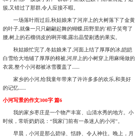
簇,又错过了那群,令人应接不暇。
一场落叶雨过后,秋姑娘来了河岸上的大树落下了金黄
的叶子,就像一只只翩翩起舞的蝴蝶,田野里的`稻子笑弯了
腰,树上的石榴俏皮的咧开嘴,露出晶莹剔透的果实。
秋姑娘忙完了,冬姑娘来了,河面上结了厚厚的冰,皑皑
白雪给大地铺了厚厚的棉被,河岸上的小树穿上用麻绳做的
衣裳,整个小河都被冰雪覆盖了......
家乡的小河,给我童年带来了许许多多的欢乐,和美好
的记忆......
小河写景的作文300字 篇6
我的家乡枣庄是一个物产丰富、山清水秀的地方。小
时候，常听奶奶说：“我家门前有一条迷人的小河”。
早晨，小河是那么碧绿、恬静、令人神往。晚上，月