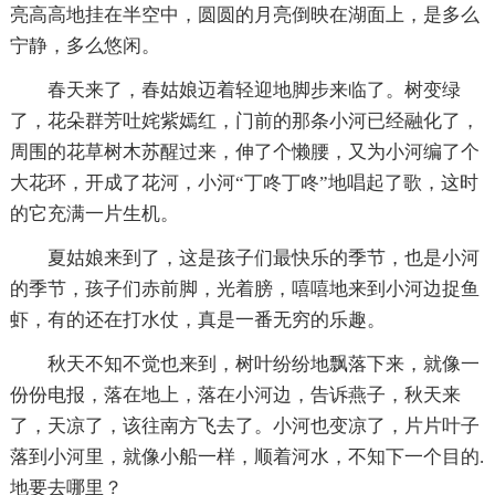
亮高高地挂在半空中，圆圆的月亮倒映在湖面上，是多么
宁静，多么悠闲。
春天来了，春姑娘迈着轻迎地脚步来临了。树变绿
了，花朵群芳吐姹紫嫣红，门前的那条小河已经融化了，
周围的花草树木苏醒过来，伸了个懒腰，又为小河编了个
大花环，开成了花河，小河“丁咚丁咚”地唱起了歌，这时
的它充满一片生机。
夏姑娘来到了，这是孩子们最快乐的季节，也是小河
的季节，孩子们赤前脚，光着膀，嘻嘻地来到小河边捉鱼
虾，有的还在打水仗，真是一番无穷的乐趣。
秋天不知不觉也来到，树叶纷纷地飘落下来，就像一
份份电报，落在地上，落在小河边，告诉燕子，秋天来
了，天凉了，该往南方飞去了。小河也变凉了，片片叶子
落到小河里，就像小船一样，顺着河水，不知下一个目的.
地要去哪里？