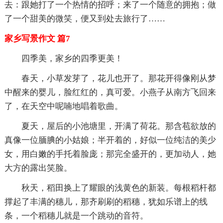
去：跟她打了一个热情的招呼；来了一个随意的拥抱；做
了一个甜美的微笑，便又到处去旅行了……
家乡写景作文 篇7
四季美，家乡的四季更美！
春天，小草发芽了，花儿也开了。那花开得像刚从梦
中醒来的婴儿，脸红红的，真可爱。小燕子从南方飞回来
了，在天空中呢喃地唱着歌曲。
夏天，屋后的小池塘里，开满了荷花。那含苞欲放的
真像一位腼腆的小姑娘；半开着的，好似一位纯洁的美少
女，用白嫩的手托着脸庞；那完全盛开的，更加动人，她
大方的露出笑脸。
秋天，稻田换上了耀眼的浅黄色的新装。每根稻杆都
撑起了丰满的穗儿，那齐刷刷的稻穗，犹如乐谱上的线
条，一个稻穗儿就是一个跳动的音符。