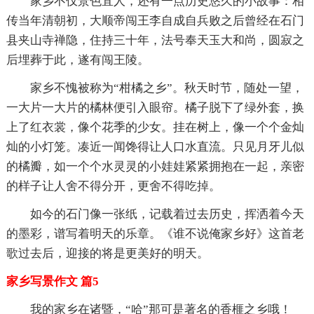
家乡不仅景色宜人，还有一点历史悠久的小故事：相
传当年清朝初，大顺帝闯王李自成自兵败之后曾经在石门
县夹山寺禅隐，住持三十年，法号奉天玉大和尚，圆寂之
后埋葬于此，遂有闯王陵。
家乡不愧被称为“柑橘之乡”。秋天时节，随处一望，
一大片一大片的橘林便引入眼帘。橘子脱下了绿外套，换
上了红衣裳，像个花季的少女。挂在树上，像一个个金灿
灿的小灯笼。凑近一闻馋得让人口水直流。只见月牙儿似
的橘瓣，如一个个水灵灵的小娃娃紧紧拥抱在一起，亲密
的样子让人舍不得分开，更舍不得吃掉。
如今的石门像一张纸，记载着过去历史，挥洒着今天
的墨彩，谱写着明天的乐章。《谁不说俺家乡好》这首老
歌过去后，迎接的将是更美好的明天。
家乡写景作文 篇5
我的家乡在诸暨，“哈”那可是著名的香榧之乡哦！