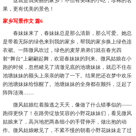
这就是我美丽的家乡！不但有美味的小吃，珍稀的名
果，更有优美的景色！
家乡写景作文 篇6
春妹妹来了，春妹妹总是那么清新，那么可爱。她总
是带着无际的绿色来到我的家乡，帮我的家乡换上绿色连
衣裙。一阵微风吹过，绿色的麦芽弟弟们就在春光四
射“舞台”上翩翩起舞，欢迎春妹妹的到来。微风姑娘在小
跑的时候，忽然睹见了清澈见底的池塘妹妹，就忍不住在
池塘妹妹的额头上亲亲的吻了一下。结果把还在梦中欢乐
的池塘妹妹给惊醒了。池塘妹妹的全身都在颤抖，泛起了
阵阵涟漪……
微风姑娘红着脸逃之夭夭，像做了什么错事似的——
跑得更快了！在路旁绽放笑容的小野花妹妹们，看见微风
姑娘来了，高兴地把两条细小的手臂伸开，做出抱的动
作。微风姑娘瞅见了，不紧不慢的朝着小野花妹妹走了过