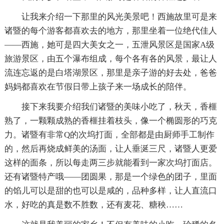
让我来介绍一下那里的风光美景吧！西施故里可是来
诸暨的每个游客都喜欢去的地方，那里坐着一位绝代佳人
——西施，她可是四大美女之一，五泄风景区是国家A级
旅游景区，由五个瀑布组成，每个各有各的风景，最让人
流连忘返的是白塔湖景区，那里是亲子游的好去处，爸爸
妈妈都喜欢在节假日带上孩子来一场成长的陪伴。
接下来我要介绍我们诸暨的美味小吃了，秋天，香榧
熟了，一颗颗成熟的香榧挂着枝头，像一个椭圆形的巧克
力。诸暨有非常Q的次坞打面，全部都是由厨师手工制作
的，然后再烧成鲜美的汤面，让人垂涎三尺，诸暨人更爱
这样的面条，所以每走两三步就能看到一家次坞打面店。
还有诸暨特产哦——团圆果，那是一个绿色的团子，里面
的馅儿可以是甜的也可以是咸的，品种多样，让人直流口
水，好吃的真是数不胜数，还有麦花、糖秧……