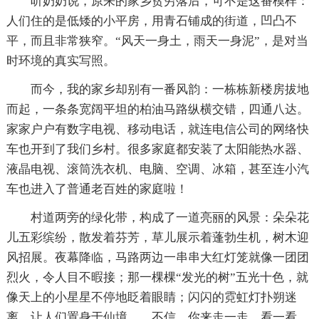
听奶奶说，原来的家乡贫穷落后，可不是这番模样：
人们住的是低矮的小平房，用青石铺成的街道，凹凸不
平，而且非常狭窄。“风天一身土，雨天一身泥”，是对当
时环境的真实写照。
而今，我的家乡却别有一番风韵：一栋栋新楼房拔地
而起，一条条宽阔平坦的柏油马路纵横交错，四通八达。
家家户户有数字电视、移动电话，就连电信公司的网络快
车也开到了我们乡村。很多家庭都安装了太阳能热水器、
液晶电视、滚筒洗衣机、电脑、空调、冰箱，甚至连小汽
车也进入了普通老百姓的家庭啦！
村道两旁的绿化带，构成了一道亮丽的风景：朵朵花
儿五彩缤纷，散发着芬芳，草儿展示着蓬勃生机，树木迎
风招展。夜幕降临，马路两边一串串大红灯笼就像一团团
烈火，令人目不暇接；那一棵棵“发光的树”五光十色，就
像天上的小星星不停地眨着眼睛；闪闪的霓虹灯扑朔迷
离，让人们置身于仙境……不信，你来走一走，看一看，