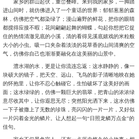
家乡的群山起伏，重峦叠嶂。来到我的家乡，一脚踏
进山间时，就仿佛进入了一个童话的世界：郁郁葱葱的森
林，仿佛把空气都染绿了；漫山遍野的鲜花，把你的眼睛
都搅得应接不暇；花间翩翩起舞的蝴蝶，勾起你想把它捉
住的热情清澈见底的小溪，清的看得见溪底嬉戏的米粒般
大小的小虫。吸一口夹杂着淡淡的花草香的山间清爽的空
气，仿佛你自己也渐渐要融化在这美丽的山景中。
澧水湖的水，更是让你流连忘返：这水静静的，像一
块硕大的镜子，把天空、远山、飞鸟的影子清晰地映在她
的怀抱里，让你不忍心触碰它，生怕破坏了这美好的画
面；这水绿绿的，仿佛一颗巨大的翡翠，把青山的浓浓绿
意尽收其中，让你遐思无尽；突然阳光洒下来，这水仿佛
一下子被撒上了无数的珍珠，亮闪闪的一片一片，又好似
一片闪着金光的鳞片。让人想起一句“日照龙鳞万点金”的
佳句。