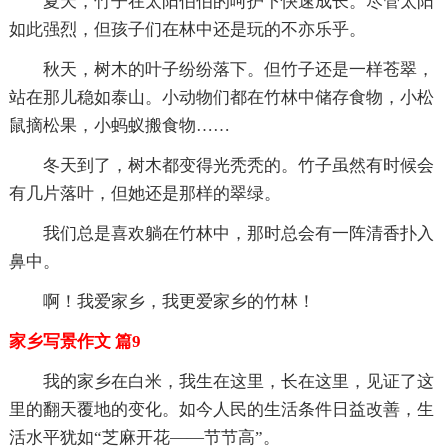
夏天，竹子在太阳伯伯的呵护下快速成长。尽管太阳
如此强烈，但孩子们在林中还是玩的不亦乐乎。
秋天，树木的叶子纷纷落下。但竹子还是一样苍翠，
站在那儿稳如泰山。小动物们都在竹林中储存食物，小松
鼠摘松果，小蚂蚁搬食物……
冬天到了，树木都变得光秃秃的。竹子虽然有时候会
有几片落叶，但她还是那样的翠绿。
我们总是喜欢躺在竹林中，那时总会有一阵清香扑入
鼻中。
啊！我爱家乡，我更爱家乡的竹林！
家乡写景作文 篇9
我的家乡在白米，我生在这里，长在这里，见证了这
里的翻天覆地的变化。如今人民的生活条件日益改善，生
活水平犹如“芝麻开花——节节高”。