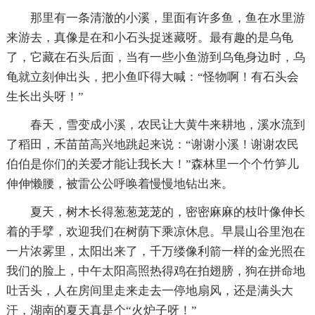
那里有一条清澈的小溪，里面有许多鱼，鱼在水里游
来游去，真像是在和小石头捉迷藏呀。最有趣的是乌龟
了，它藏在石头后面，当有一些小鱼游到乌龟身边时，乌
龟就立刻伸出头，把小鱼吓得大喊：“怪物啊！有石头会
生长出头呀！”
春天，雪变成小溪，农民让大黄牛来耕地，溪水流到
了稻田，禾苗苗高兴地跳起来说：“谢谢小溪！谢谢农民
伯伯是你们的关爱才能让我长大！”森林里一个个竹笋儿
伸伸懒腰，被雷公公呼唤着慢慢地钻出来。
夏天，树木长得葱葱茏茏的，密密麻麻的枝叶像伸长
着的手擘，欢迎我们在树荫下乘凉休息。早晨山谷里泡在
一片浓雾里，太阳出来了，千万缕像利箭一样的金光照在
我们的脸上，中午太阳高照热得鸡在拍翅膀，狗在拼命地
吐舌头，人在房间里走来走去一停地扇风，还是满头大
汗，湖南的夏天真是个“火炉子呀！”