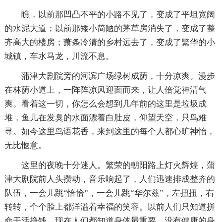
瞧，以前那凹凸不平的小路不见了，变成了平坦宽阔
的水泥大道；以前那矮小简陋的茅草房消失了，变成了整
齐高大的楼房；萧条冷清的乡村远去了，变成了繁华的小
城镇，车水马龙，川流不息。
蒲津大剧院旁的河滨广场绿树成荫，十分凉爽。漫步
在林荫小道上，一阵阵凉风迎面而来，让人倍觉神清气
爽。看着这一切，你怎么会想到几年前的这里是垃圾成
堆，鱼儿在发臭的水面漂着白肚皮，仰望天空，只鸟难
寻。如今这里鸟语花香，来到这里的每个人都心旷神怡，
无比惬意。
这里的夜晚十分迷人。繁荣的朝阳路上灯火辉煌，蒲
津大剧院前人头攒动，音乐响起了，人们迅速排成整齐的
队伍，一会儿跳“恰恰”，一会儿跳“华尔兹”，左扭扭，右
转转，个个脸上都洋溢着幸福的笑容。以前人们只知道拼
命干活挣钱，现在人们都知道身体最重要，没有健康的身