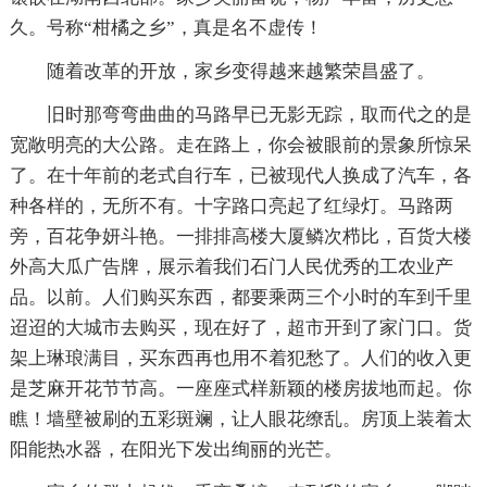
久。号称“柑橘之乡”，真是名不虚传！
随着改革的开放，家乡变得越来越繁荣昌盛了。
旧时那弯弯曲曲的马路早已无影无踪，取而代之的是
宽敞明亮的大公路。走在路上，你会被眼前的景象所惊呆
了。在十年前的老式自行车，已被现代人换成了汽车，各
种各样的，无所不有。十字路口亮起了红绿灯。马路两
旁，百花争妍斗艳。一排排高楼大厦鳞次栉比，百货大楼
外高大瓜广告牌，展示着我们石门人民优秀的工农业产
品。以前。人们购买东西，都要乘两三个小时的车到千里
迢迢的大城市去购买，现在好了，超市开到了家门口。货
架上琳琅满目，买东西再也用不着犯愁了。人们的收入更
是芝麻开花节节高。一座座式样新颖的楼房拔地而起。你
瞧！墙壁被刷的五彩斑斓，让人眼花缭乱。房顶上装着太
阳能热水器，在阳光下发出绚丽的光芒。