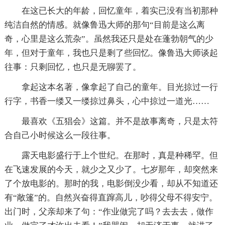
在这已长大的年龄，回忆童年，着实已没有当初那种
纯洁自然的情感。就像鲁迅大师的那句“目前是这么离
奇，心里是这么荒杂”。虽然我还只是处在蓬勃朝气的少
年，但对于童年，我也只是剩了些回忆。像鲁迅大师谈起
往事：只剩回忆，也只是无聊罢了。
拿起这本名著，像拿起了自己的童年。目光掠过一行
行字，书香一缕又一缕掠过鼻头，心中掠过一道光……
最喜欢《五猖会》这篇。并不是故事离奇，只是太符
合自己小时候这么一段往事。
露天电影盛行于上个世纪。在那时，真是种稀罕。但
在飞速发展的今天，就少之又少了。七岁那年，却突然来
了个放电影的。那时的我，电影倒没少看，却从不知道还
有“敞篷”的。自然兴奋得直蹿高儿，吵得父母不得安宁。
出门时，父亲却来了句：“作业做完了吗？去去去，做作