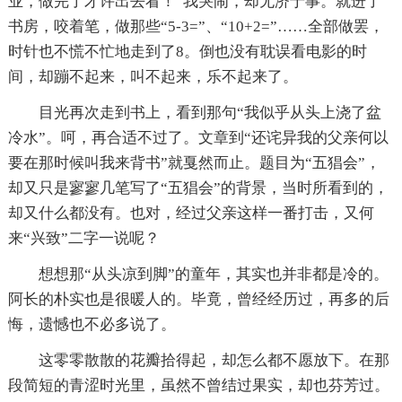
业，做完了才许出去看！”我哭闹，却无济于事。就进了
书房，咬着笔，做那些“5-3=”、“10+2=”……全部做罢，
时针也不慌不忙地走到了8。倒也没有耽误看电影的时
间，却蹦不起来，叫不起来，乐不起来了。
目光再次走到书上，看到那句“我似乎从头上浇了盆
冷水”。呵，再合适不过了。文章到“还诧异我的父亲何以
要在那时候叫我来背书”就戛然而止。题目为“五猖会”，
却又只是寥寥几笔写了“五猖会”的背景，当时所看到的，
却又什么都没有。也对，经过父亲这样一番打击，又何
来“兴致”二字一说呢？
想想那“从头凉到脚”的童年，其实也并非都是冷的。
阿长的朴实也是很暖人的。毕竟，曾经经历过，再多的后
悔，遗憾也不必多说了。
这零零散散的花瓣拾得起，却怎么都不愿放下。在那
段简短的青涩时光里，虽然不曾结过果实，却也芬芳过。