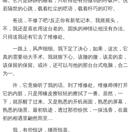
唤。它只是静静的睡着，只听得还有些微弱的呼吸声。恍
若隔世的心跳，载着红尘的呓语，载着纤巧的叮咛。
爸说，不修了吧?反正你有新笔记本。我摇摇头，
不，我还是喜欢用这台老的。固执的神情让他没有办法。
只得送我还有它去了维修处。
一路上，风声细细。我下定了决心，如果，这次，它
真的需要动大手术。我就狠下心。该撤的撤，该卖的卖，
该保留的保留。或许，还可以与他的那台台式电脑，合二
为一。
许，它竟偷听了我的话。到了维修处。维修师傅打开
它的内脏，只是用橡皮擦轻轻的擦拭了一番。居然，一
下，就苏醒了过来。又是熟悉的开机画面，熟悉的屏幕，
熟悉的场景。最初轨迹，透过那些纷扰，一抹浅香，在最
初的相遇里翩然而至…
我，有些惊讶，继而惊喜。