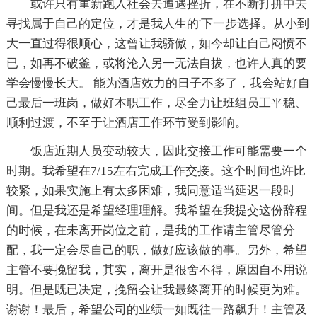
或许只有重新跑入社会去遭遇挫折，在不断打拼中去
寻找属于自己的定位，才是我人生的'下一步选择。从小到
大一直过得很顺心，这曾让我骄傲，如今却让自己闷愤不
已，如再不破釜，或将沦入另一无法自拔，也许人真的要
学会慢慢长大。 能为酒店效力的日子不多了，我会站好自
己最后一班岗，做好本职工作，尽全力让班组员工平稳、
顺利过渡，不至于让酒店工作环节受到影响。
饭店近期人员变动较大，因此交接工作可能需要一个
时期。我希望在7/15左右完成工作交接。这个时间也许比
较紧，如果实施上有太多困难，我同意适当延迟一段时
间。但是我还是希望经理理解。我希望在我提交这份辞程
的时候，在未离开岗位之前，是我的工作请主管尽管分
配，我一定会尽自己的职，做好应该做的事。另外，希望
主管不要挽留我，其实，离开是很舍不得，原因自不用说
明。但是既已决定，挽留会让我最终离开的时候更为难。
谢谢！最后，希望公司的业绩一如既往一路飙升！主管及