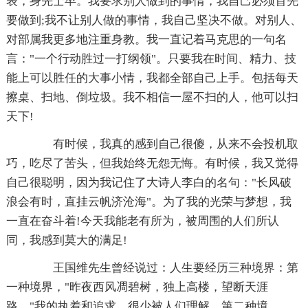
表，身先士卒。我要求别人做到的事情，我自己必须首先
要做到;我不让别人做的事情，我自己坚决不做。对别人、
对部属我更多地注重身教。我一直记着马克思的一句名
言："一个行动胜过一打纲领"。只要我在时间、精力、技
能上可以胜任的大事小情，我都全部自己上手。包括每天
擦桌、扫地、倒垃圾。我不相信一屋不扫的人，他可以扫
天下!
有时候，我真的感到自己很傻，从来不会投机取
巧，吃尽了苦头，但我始终无怨无悔。有时候，我又觉得
自己很聪明，因为我记住了大诗人李白的名句："长风破
浪会有时，直挂云帆济沧海"。为了我的光荣与梦想，我
一直在奋斗着!今天我能老有所为，被周围的人们所认
同，我感到莫大的满足!
王国维先生曾经说过：人生要经历三种境界：第
一种境界，"昨夜西风凋碧树，独上高楼，望断天涯
路。"我的执着和追求，很少被人们理解。第二种境