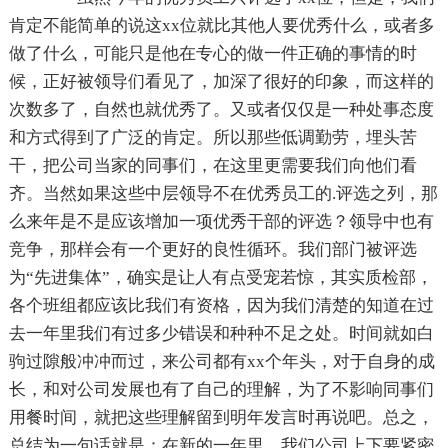
肯定不能简单的说这xx位就比其他人要优秀什么，或者多
做了什么，可能只是他在专心的做一件正确的事情的时
候，正好被领导们看见了，加深了很好的印象，而这样的
次数多了，自然也就优秀了。又或者仅仅是一种处事态度
和方式得到了广泛的肯定。所以那些低调勤劳，埋头苦
干，把公司当家的同事们，在这里更需要我们向他们看
齐。当然如果这些中层领导不在优秀员工的.评选之列，那
么来年是不是应该增加一项优秀干部的评选？领导中也有
竞争，那样会有一个更好的良性循环。我们部门被评选
为“先进集体”，确实是让人有点受宠若惊，其实质检部，
各个班组都应该比我们有资格，因为我们清楚的知道在过
去一年里我们有过多少错误和种种不足之处。时间就如白
驹过隙般冲冲而过，来公司都有xx个年头，对于自身的成
长，和对公司发展也有了自己的理解，为了不影响同事们
用餐时间，就把这些理解留到明年发言时再说吧。总之，
总结为一句话就是：在新的一年里，我们公司上下要紧密