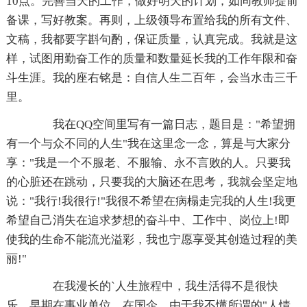
10点。完善当天的工作，做好明天的计划，如同教师提前
备课，写好教案。再则，上级领导布置给我的所有文件、
文稿，我都要字斟句酌，保证质量，认真完成。我就是这
样，试图用勤奋工作的质量和数量延长我的工作年限和奋
斗生涯。我的座右铭是：自信人生二百年，会当水击三千
里。
我在QQ空间里写有一篇日志，题目是："希望拥
有一个与众不同的人生"我在这里念一念，算是与大家分
享："我是一个不服老、不服输、永不言败的人。只要我
的心脏还在跳动，只要我的大脑还在思考，我就会坚定地
说："我行!我很行!"我很不希望在病榻走完我的人生!我更
希望自己消失在追求梦想的奋斗中、工作中、岗位上!即
使我的生命不能流光溢彩，我也宁愿享受其创造过程的美
丽!"
在我漫长的`人生旅程中，我生活得不是很快
乐。早期在事业单位、在国企，由于我不懂所谓的"人情