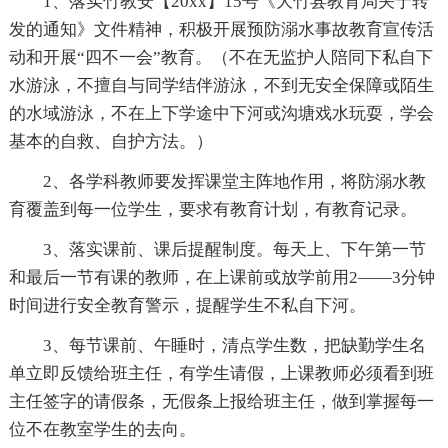
1、落实竹教安【20xx】15号《大竹县教育局关于转
发的通知》文件精神，积极开展预防溺水事故教育宣传活
动和开展“四不一会”教育。（不在无监护人陪同下私自下
水游泳，不擅自与同学结伴游泳，不到无安全保障或陌生
的水域游泳，不在上下学途中下河或沟塘戏水玩耍，学会
基本的自救、自护方法。）
2、各学科教师要发挥课堂主阵地作用，将防溺水教
育覆盖到每一位学生，要求有教育计划，有教育记录。
3、落实课前、课后提醒制度。每天上、下午第一节
和最后一节有课的教师，在上课前或放学前用2——3分钟
时间进行安全教育警示，提醒学生不私自下河。
3、每节课前、午睡时，清点学生数，把缺勤学生名
单立即反馈给班主任，有学生请假，上课教师必须看到班
主任签字的请假条，无假条上报给班主任，做到掌握每一
位不在教室学生的去向。