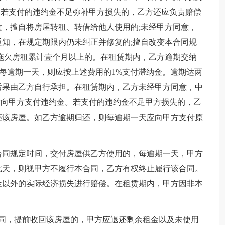
，若支付的违约金不足弥补甲方损失的，乙方还应负责赔偿
，擅自将房屋转租、转借给他人使用的;未经甲方同意，
知，在规定期限内仍未纠正并修复的;擅自改变本合同规
拖欠房租累计壹个月以上的。在租赁期内，乙方逾期交纳
，每逾期一天，则应按上述费用的1%支付滞纳金。逾期达两
后果由乙方自行承担。在租赁期内，乙方未经甲方同意，中
度向甲方支付违约金。若支付的违约金不足甲方损失的，乙
还该房屋。如乙方逾期归还，则每逾期一天应向甲方支付原
合同规定时间，交付房屋供乙方使用的，每逾期一天，甲方
七天，则视甲方不履行本合同，乙方有权终止履行该合同。
金以外的实际经济损失进行赔偿。在租赁期内，甲方因非本
合同，提前收回该房屋的，甲方应退还剩余租金以及未使用