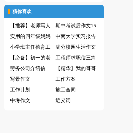
【集锦14篇】
猜你喜欢
【推荐】老师写人
期中考试后作文15
作文300字集合十
实用的四年级妈妈
篇
中南大学实习报告
篇
作文四篇
小学班主任德育工
满分校园生活作文
作计划
【必备】初一的老
汇总八篇
工程师求职信三篇
师作文集合八篇
劳务公司介绍信
【精华】我的哥哥
写景作文
写人作文三篇
工作方案
工作计划
施工合同
中考作文
近义词