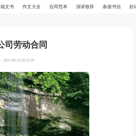
职场文书
作文大全
合同范本
演讲致辞
条据书信
好
公司劳动合同
025-09-29 20:43:59