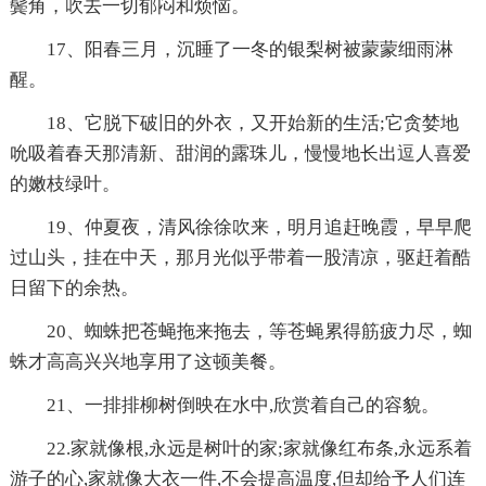
鬓角，吹去一切郁闷和烦恼。
17、阳春三月，沉睡了一冬的银梨树被蒙蒙细雨淋
醒。
18、它脱下破旧的外衣，又开始新的生活;它贪婪地
吮吸着春天那清新、甜润的露珠儿，慢慢地长出逗人喜爱
的嫩枝绿叶。
19、仲夏夜，清风徐徐吹来，明月追赶晚霞，早早爬
过山头，挂在中天，那月光似乎带着一股清凉，驱赶着酷
日留下的余热。
20、蜘蛛把苍蝇拖来拖去，等苍蝇累得筋疲力尽，蜘
蛛才高高兴兴地享用了这顿美餐。
21、一排排柳树倒映在水中,欣赏着自己的容貌。
22.家就像根,永远是树叶的家;家就像红布条,永远系着
游子的心,家就像大衣一件,不会提高温度,但却给予人们连