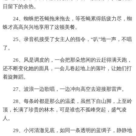
日留下的余热。
24、蜘蛛把苍蝇拖来拖去，等苍蝇累得筋疲力尽，蜘
蛛才高高兴兴地享用了这顿美餐。
25、录音机接受了女主人的指令，“叭”地一声，不唱
了。
26、风是调皮的，一会把那朵悠闲的云赶得满天跑，
还不断变化她的面具，一会儿卷起地上的落叶，让她们打
着旋舞蹈。
27、波浪一边歌唱，一边冲向高空去迎接那雷声。
28、每条岭都是那么的温柔，虽然下自山脚，上至岭
顶，长满了珍贵的林木，可是谁也不孤峰突起，盛气凌
人。
29、小河清澈见底，如同一条透明的蓝绸子，静静地