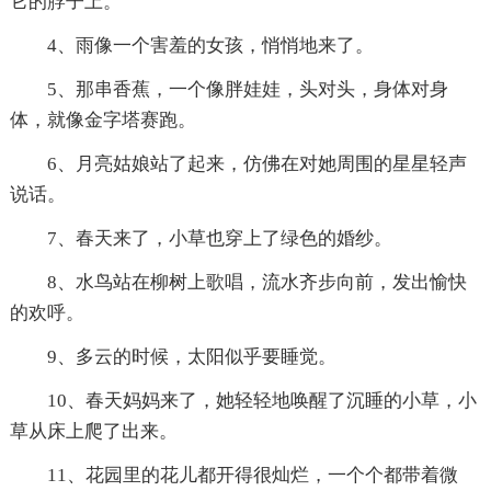
它的脖子上。
4、雨像一个害羞的女孩，悄悄地来了。
5、那串香蕉，一个像胖娃娃，头对头，身体对身
体，就像金字塔赛跑。
6、月亮姑娘站了起来，仿佛在对她周围的星星轻声
说话。
7、春天来了，小草也穿上了绿色的婚纱。
8、水鸟站在柳树上歌唱，流水齐步向前，发出愉快
的欢呼。
9、多云的时候，太阳似乎要睡觉。
10、春天妈妈来了，她轻轻地唤醒了沉睡的小草，小
草从床上爬了出来。
11、花园里的花儿都开得很灿烂，一个个都带着微