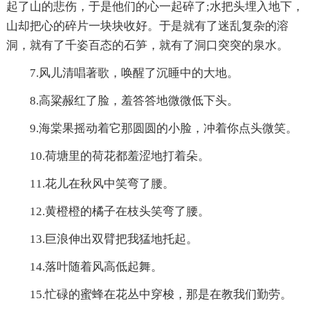
起了山的悲伤，于是他们的心一起碎了;水把头埋入地下，
山却把心的碎片一块块收好。于是就有了迷乱复杂的溶
洞，就有了千姿百态的石笋，就有了洞口突突的泉水。
7.风儿清唱著歌，唤醒了沉睡中的大地。
8.高粱赧红了脸，羞答答地微微低下头。
9.海棠果摇动着它那圆圆的小脸，冲着你点头微笑。
10.荷塘里的荷花都羞涩地打着朵。
11.花儿在秋风中笑弯了腰。
12.黄橙橙的橘子在枝头笑弯了腰。
13.巨浪伸出双臂把我猛地托起。
14.落叶随着风高低起舞。
15.忙碌的蜜蜂在花丛中穿梭，那是在教我们勤劳。