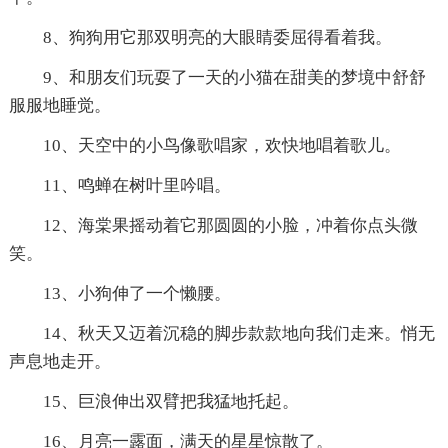
8、狗狗用它那双明亮的大眼睛委屈得看着我。
9、和朋友们玩耍了一天的小猫在甜美的梦境中舒舒
服服地睡觉。
10、天空中的小鸟像歌唱家，欢快地唱着歌儿。
11、鸣蝉在树叶里吟唱。
12、海棠果摇动着它那圆圆的小脸，冲着你点头微
笑。
13、小狗伸了一个懒腰。
14、秋天又迈着沉稳的脚步款款地向我们走来。悄无
声息地走开。
15、巨浪伸出双臂把我猛地托起。
16、月亮一露面，满天的星星惊散了。