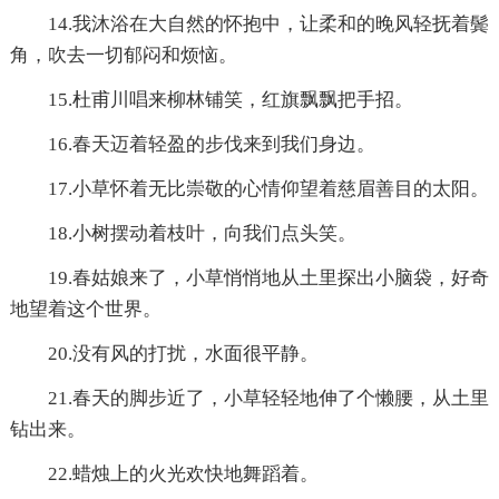
14.我沐浴在大自然的怀抱中，让柔和的晚风轻抚着鬓
角，吹去一切郁闷和烦恼。
15.杜甫川唱来柳林铺笑，红旗飘飘把手招。
16.春天迈着轻盈的步伐来到我们身边。
17.小草怀着无比崇敬的心情仰望着慈眉善目的太阳。
18.小树摆动着枝叶，向我们点头笑。
19.春姑娘来了，小草悄悄地从土里探出小脑袋，好奇
地望着这个世界。
20.没有风的打扰，水面很平静。
21.春天的脚步近了，小草轻轻地伸了个懒腰，从土里
钻出来。
22.蜡烛上的火光欢快地舞蹈着。