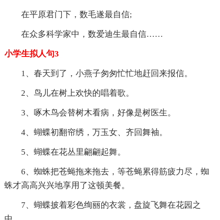
在平原君门下，数毛遂最自信;
在众多科学家中，数爱迪生最自信……
小学生拟人句3
1、春天到了，小燕子匆匆忙忙地赶回来报信。
2、鸟儿在树上欢快的唱着歌。
3、啄木鸟会替树木看病，好像是树医生。
4、蝴蝶初翻帘绣，万玉女、齐回舞袖。
5、蝴蝶在花丛里翩翩起舞。
6、蜘蛛把苍蝇拖来拖去，等苍蝇累得筋疲力尽，蜘
蛛才高高兴兴地享用了这顿美餐。
7、蝴蝶披着彩色绚丽的衣裳，盘旋飞舞在花园之
中。