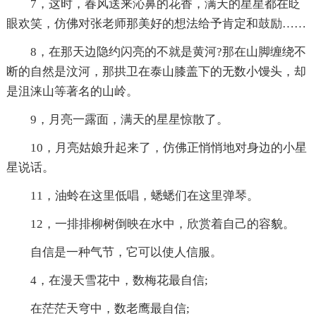
7，这时，春风送来沁鼻的花香，满天的星星都在眨
眼欢笑，仿佛对张老师那美好的想法给予肯定和鼓励……
8，在那天边隐约闪亮的不就是黄河?那在山脚缠绕不
断的自然是汶河，那拱卫在泰山膝盖下的无数小馒头，却
是沮涞山等著名的山岭。
9，月亮一露面，满天的星星惊散了。
10，月亮姑娘升起来了，仿佛正悄悄地对身边的小星
星说话。
11，油蛉在这里低唱，蟋蟋们在这里弹琴。
12，一排排柳树倒映在水中，欣赏着自己的容貌。
自信是一种气节，它可以使人信服。
4，在漫天雪花中，数梅花最自信;
在茫茫天穹中，数老鹰最自信;