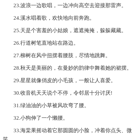
23.波浪一边歌唱，一边冲向高空去迎接那雷声。
24.溪水唱着歌，欢快地向前奔跑。
25.天是个害羞的小姑娘，遮遮掩掩，躲躲藏藏。
26.行道树笔直地站在路边。
27.柳树在风中扭摆着腰肢，尽情地跳舞。
28.秋天是美丽的，在曼妙的韵律中舞着她的裙摆。
29.星星就像俏皮的小毛孩，一般让人喜爱。
30.收音机天天说个不停，令邻居十分讨厌!
31.绿油油的小草被风吹弯了腰。
32.小狗伸了一个懒腰。
33.海棠果摇动着它那圆圆的小脸，冲着你点头、微
笑。