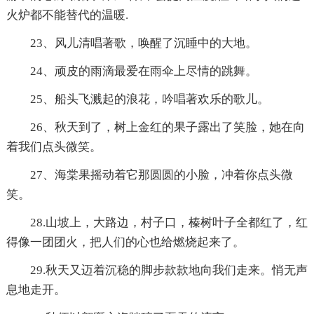
火炉都不能替代的温暖.
23、风儿清唱著歌，唤醒了沉睡中的大地。
24、顽皮的雨滴最爱在雨伞上尽情的跳舞。
25、船头飞溅起的浪花，吟唱著欢乐的歌儿。
26、秋天到了，树上金红的果子露出了笑脸，她在向
着我们点头微笑。
27、海棠果摇动着它那圆圆的小脸，冲着你点头微
笑。
28.山坡上，大路边，村子口，榛树叶子全都红了，红
得像一团团火，把人们的心也给燃烧起来了。
29.秋天又迈着沉稳的脚步款款地向我们走来。悄无声
息地走开。