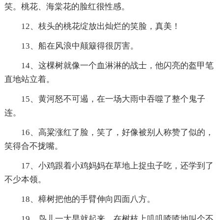
笑。桃花、海棠花的脸红很性感。
12、枝头的桃花绽放出灿烂的笑脸，真美！
13、船在风浪中颠簸得很厉害。
14、这棵树就像一个血淋淋的战士，他闪亮的盔甲笔
直地站立着。
15、黄河怒不可遏，在一场大雨中吞噬了整个鬼子
连。
16、高粱涨红了脸，笑了，好像被别人称赞了似的，
笑得合不拢嘴。
17、小鸡跟着小鸡妈妈在草地上捉虫子吃，还学到了
不少本领。
18、樟树把他的手臂伸向四面八方。
19、鸟儿一大早就起来，在树枝上叽叽喳喳地叫个不