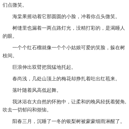
们点微笑。
海棠果摇动着它那圆圆的小脸，冲着你点头微笑。
树缝里也漏着一两点路灯光，没精打彩的，是渴睡人
的眼。
一个个红石榴就像一个个小姑娘可爱的笑脸，躲在树
枝间。
巨浪伸出双臂把我猛地托起。
春尚浅，几处山顶上的梅花却挣扎着吐出红苞来。
落叶随着风高低起舞。
我沐浴在大自然的怀抱中，让柔和的晚风轻抚着鬓角,
吹去一切郁闷和烦恼。
阳春三月，沉睡了一冬的银梨树被蒙蒙细雨淋醒了。