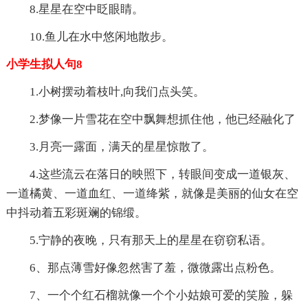
8.星星在空中眨眼睛。
10.鱼儿在水中悠闲地散步。
小学生拟人句8
1.小树摆动着枝叶,向我们点头笑。
2.梦像一片雪花在空中飘舞想抓住他，他已经融化了
3.月亮一露面，满天的星星惊散了。
4.这些流云在落日的映照下，转眼间变成一道银灰、
一道橘黄、一道血红、一道绛紫，就像是美丽的仙女在空
中抖动着五彩斑斓的锦缎。
5.宁静的夜晚，只有那天上的星星在窃窃私语。
6、那点薄雪好像忽然害了羞，微微露出点粉色。
7、一个个红石榴就像一个个小姑娘可爱的笑脸，躲